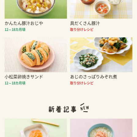
かんたん豚汁おじや
具だくさん豚汁
12～18カ月頃
取り分けレシピ
小松菜卵焼きサンド
あじのさっぱりみぞれ煮
12～18カ月頃
取り分けレシピ