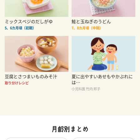
ミックスベジのだしがゆ
鮭と玉ねぎのうどん
5、6カ月頃（初期）
7、8カ月頃（中期）
豆腐とさつまいものみそ汁
夏に出やすいあせもやかぶれに
は…
取り分けレシピ
小児科医 竹内 邦子