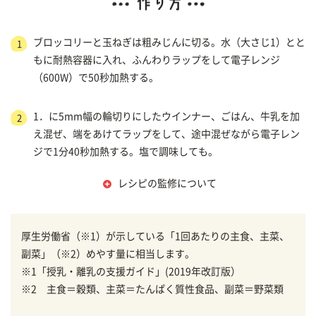
ブロッコリーと玉ねぎは粗みじんに切る。水（大さじ1）とと
1
もに耐熱容器に入れ、ふんわりラップをして電子レンジ
（600W）で50秒加熱する。
1．に5mm幅の輪切りにしたウインナー、ごはん、牛乳を加
2
え混ぜ、端をあけてラップをして、途中混ぜながら電子レン
ジで1分40秒加熱する。塩で調味しても。
レシピの監修について
厚生労働省（※1）が示している「1回あたりの主食、主菜、
副菜」（※2）めやす量に相当します。
※1「授乳・離乳の支援ガイド」(2019年改訂版）
※2 主食＝穀類、主菜＝たんぱく質性食品、副菜＝野菜類