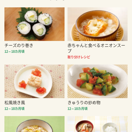
チーズのり巻き
赤ちゃんと食べるオニオンスー
プ
12～18カ月頃
取り分けレシピ
松風焼き風
きゅうりの炒め物
12～18カ月頃
12～18カ月頃