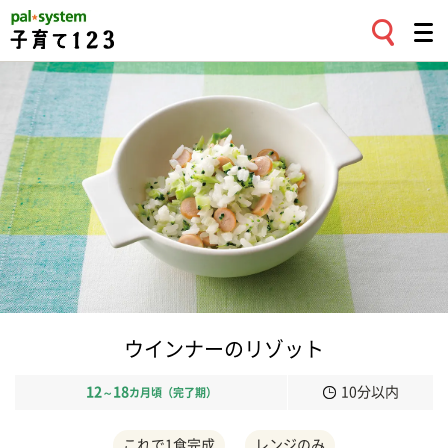
ウインナーのリゾット
12
18
10分以内
～
カ月頃（完了期）
これで1食完成
レンジのみ