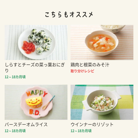
しらすとチーズの菜っ葉おにぎ
鶏肉と根菜のみそ汁
り
取り分けレシピ
12～18カ月頃
バースデーオムライス
ウインナーのリゾット
12～18カ月頃
12～18カ月頃