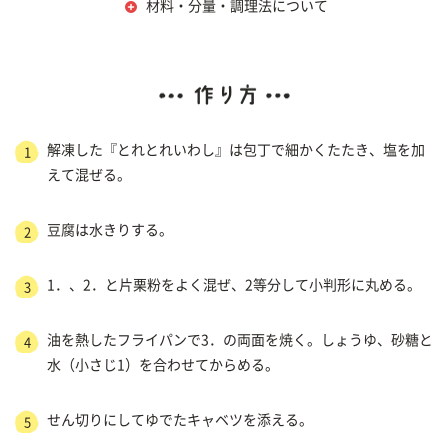
材料・分量・調理法について
解凍した『とれとれいわし』は包丁で細かくたたき、塩を加
1
えて混ぜる。
豆腐は水きりする。
2
1．、2．と片栗粉をよく混ぜ、2等分して小判形に丸める。
3
油を熱したフライパンで3．の両面を焼く。しょうゆ、砂糖と
4
水（小さじ1）を合わせてからめる。
せん切りにしてゆでたキャベツを添える。
5