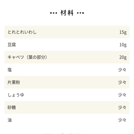
とれとれいわし
15g
豆腐
10g
キャベツ（葉の部分）
20g
塩
少々
片栗粉
少々
しょうゆ
少々
砂糖
少々
油
少々