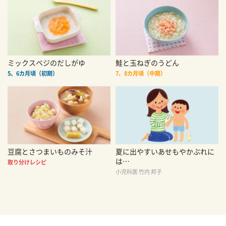
ミックスベジのだしがゆ
鮭と玉ねぎのうどん
5、6カ月頃（初期）
7、8カ月頃（中期）
豆腐とさつまいものみそ汁
夏に出やすいあせもやかぶれに
は…
取り分けレシピ
小児科医 竹内 邦子