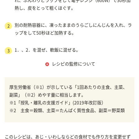
れ、ふんわりとラップをして電子レンジ（600W）で30秒加
熱し、皮をとって粗くほぐす。
別の耐熱容器に、凍ったままのうらごしにんじんを入れ、ラ
2
ップをして50秒ほど加熱する。
1．、2．を混ぜ、軟飯に混ぜる。
3
レシピの監修について
厚生労働省（※1）が示している「1回あたりの主食、主菜、
副菜」（※2）めやす量に相当します。
※1「授乳・離乳の支援ガイド」(2019年改訂版）
※2 主食＝穀類、主菜＝たんぱく質性食品、副菜＝野菜類
このレシピは、あじ・いわしならどの食材でも作り方を変更せず