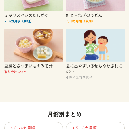
ミックスベジのだしがゆ
鮭と玉ねぎのうどん
5、6カ月頃（初期）
7、8カ月頃（中期）
豆腐とさつまいものみそ汁
夏に出やすいあせもやかぶれに
は…
取り分けレシピ
小児科医 竹内 邦子
0〜4カ月頃
5、6カ月頃