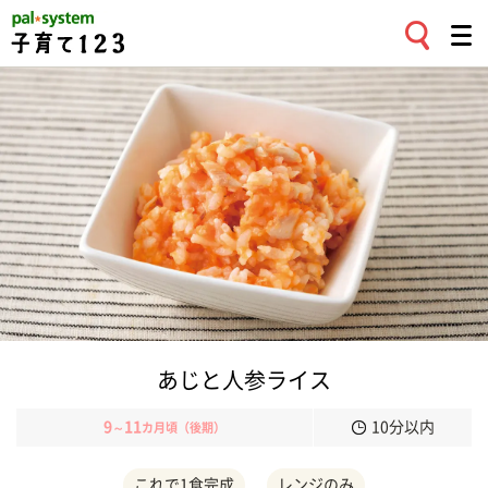
あじと人参ライス
9
11
10分以内
～
カ月頃（後期）
これで1食完成
レンジのみ