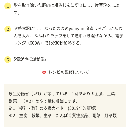
脂を取り除いた豚肉は粗みじんに切りにし、片栗粉をまぶ
1
す。
耐熱容器に1．、凍ったままのyumyum産直うらごしにんじ
2
んを入れ、ふんわりラップをして途中かき混ぜながら、電子
レンジ（600W）で1分30秒加熱する。
5倍がゆに混ぜる。
3
レシピの監修について
厚生労働省（※1）が示している「1回あたりの主食、主菜、
副菜」（※2）めやす量に相当します。
※1「授乳・離乳の支援ガイド」(2019年改訂版）
※2 主食＝穀類、主菜＝たんぱく質性食品、副菜＝野菜類