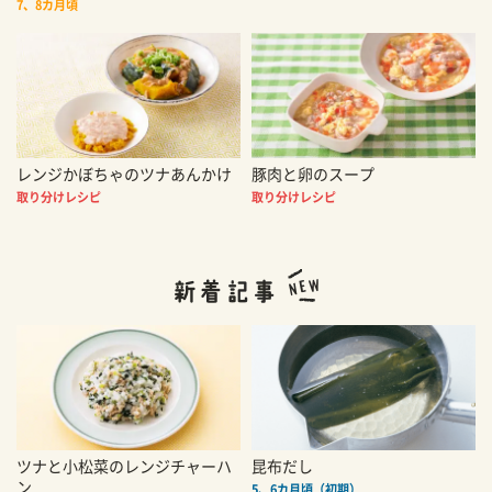
7、8カ月頃
レンジかぼちゃのツナあんかけ
豚肉と卵のスープ
取り分けレシピ
取り分けレシピ
ツナと小松菜のレンジチャーハ
昆布だし
ン
5、6カ月頃（初期）