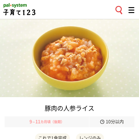
豚肉の人参ライス
9
11
10分以内
～
カ月頃（後期）
これで1食完成
レンジのみ