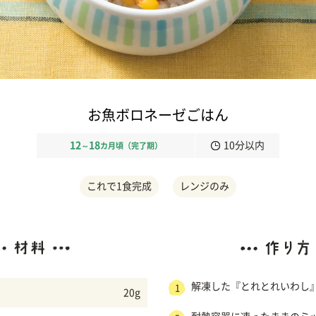
お魚ボロネーゼごはん
12
18
10分以内
～
カ月頃（完了期）
これで1食完成
レンジのみ
解凍した『とれとれいわし
1
20g