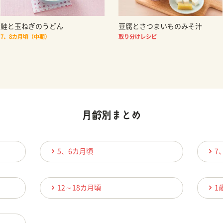
鮭と玉ねぎのうどん
豆腐とさつまいものみそ汁
7、8カ月頃（中期）
取り分けレシピ
5、6カ月頃
7
12～18カ月頃
1