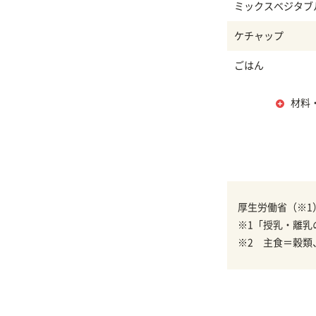
ミックスベジタブ
ケチャップ
ごはん
材料
厚生労働省（※1
※1「授乳・離乳
※2 主食＝穀類