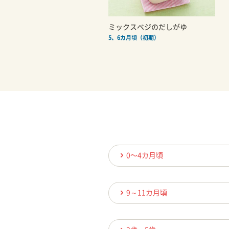
ミックスベジのだしがゆ
5、6カ月頃（初期）
0〜4カ月頃
9～11カ月頃