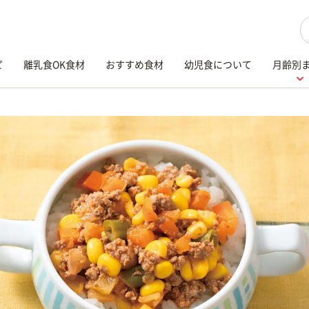
検
ピ
離乳食OK食材
おすすめ食材
幼児食について
月齢別