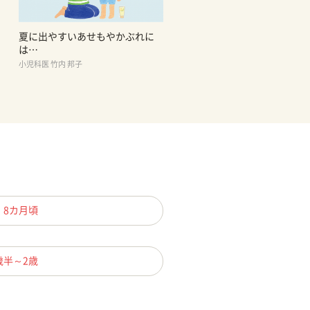
夏に出やすいあせもやかぶれに
は…
小児科医 竹内 邦子
、8カ月頃
歳半～2歳