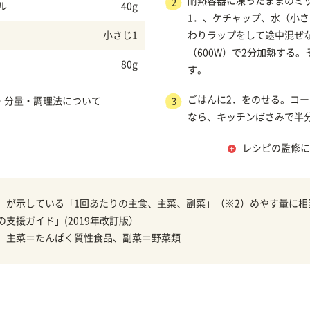
耐熱容器に凍ったままのミ
2
ル
40g
1．、ケチャップ、水（小さ
小さじ1
わりラップをして途中混ぜ
（600W）で2分加熱する。
80g
す。
ごはんに2．をのせる。コ
・分量・調理法について
3
なら、キッチンばさみで半
レシピの監修に
）が示している「1回あたりの主食、主菜、副菜」（※2）めやす量に相
の支援ガイド」(2019年改訂版）
、主菜＝たんぱく質性食品、副菜＝野菜類