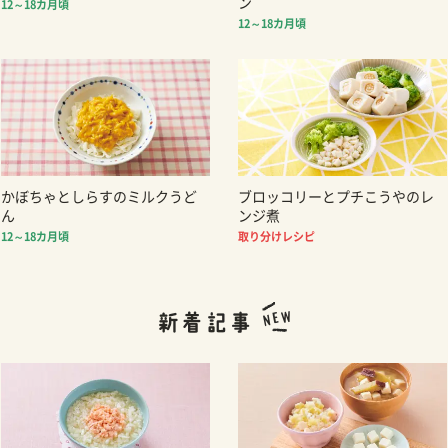
ン
12～18カ月頃
12～18カ月頃
かぼちゃとしらすのミルクうど
ブロッコリーとプチこうやのレ
ん
ンジ煮
12～18カ月頃
取り分けレシピ