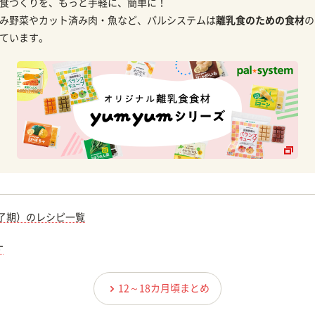
食づくりを、もっと手軽に、簡単に！
み野菜やカット済み肉・魚など、パルシステムは
離乳食のための食材
の
ています。
完了期）のレシピ一覧
す
12～18カ月頃まとめ