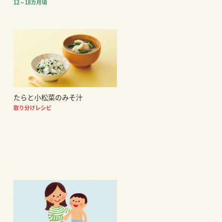
12～18カ月頃
たらと小松菜のみそ汁
取り分けレシピ