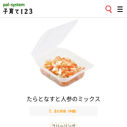
たらとなすと人参のミックス
7
8
、
カ月頃（中期）
フリージング