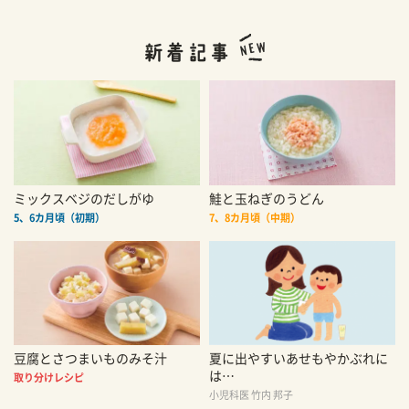
ミックスベジのだしがゆ
鮭と玉ねぎのうどん
5、6カ月頃（初期）
7、8カ月頃（中期）
豆腐とさつまいものみそ汁
夏に出やすいあせもやかぶれに
は…
取り分けレシピ
小児科医 竹内 邦子