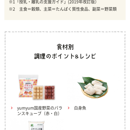
※1「授乳・離乳の支援ガイド」(2019年改訂版）
※2 主食＝穀類、主菜＝たんぱく質性食品、副菜＝野菜類
yumyum国産野菜のバラ
白身魚
ンスキューブ（赤・白）