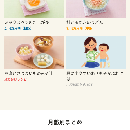
ミックスベジのだしがゆ
鮭と玉ねぎのうどん
5、6カ月頃（初期）
7、8カ月頃（中期）
豆腐とさつまいものみそ汁
夏に出やすいあせもやかぶれに
は…
取り分けレシピ
小児科医 竹内 邦子