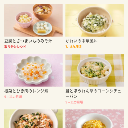
豆腐とさつまいものみそ汁
かれいの中華風丼
取り分けレシピ
7、8カ月頃
根菜とひき肉のレンジ煮
鮭とほうれん草のコーンシチュ
ーパン
9～11カ月頃
9～11カ月頃