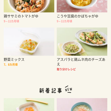
鶏ササミのトマトがゆ
こうや豆腐のかぼちゃがゆ
9～11カ月頃
9～11カ月頃
野菜ミックス
アスパラと鶏ムネ肉のチーズあ
え
7、8カ月頃
取り分けレシピ