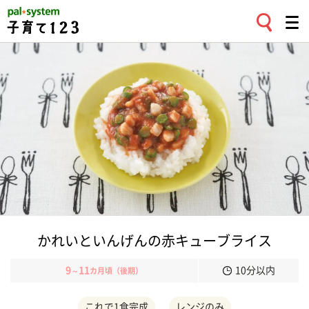
かれいといんげんの赤キューブライス
9
11
10分以内
～
カ月頃（後期）
これで1食完成
レンジのみ