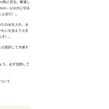
cm角に切る。解凍し
mm～1cm大に切る
じん切り）。
ひたの水を入れ、水
かれいを加えて火を
ぶす）。
たら密封して冷凍す
ょう。必ず加熱して
ついて