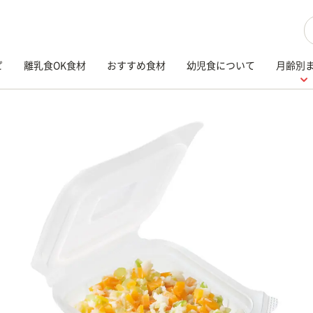
検
ピ
離乳食OK食材
おすすめ食材
幼児食について
月齢別