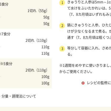
きゅうりと人参は5mm～1
1
5食分
て水けをふいたかれいは、5
1切れ（55g）
（7、8カ月頃はいずれもみ
）
50g
50g
鍋にきゅうりと人参、ひた
2
けが少なくなるまで煮る。
※7食分
通す（7、8カ月頃は粗くつ
2切れ（110g）
）
110g
等分して容器に入れ、さめ
3
110g
る。
※5食分
※1週間をめやすに使いきりまし
2切れ（110g）
からご使用ください。
）
100g
レシピの監修に
100g
・分量・調理法について