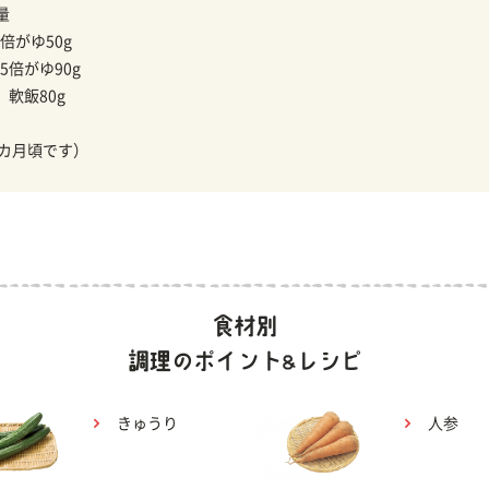
量
倍がゆ50g
5倍がゆ90g
】
軟飯80g
1カ月頃です）
きゅうり
人参