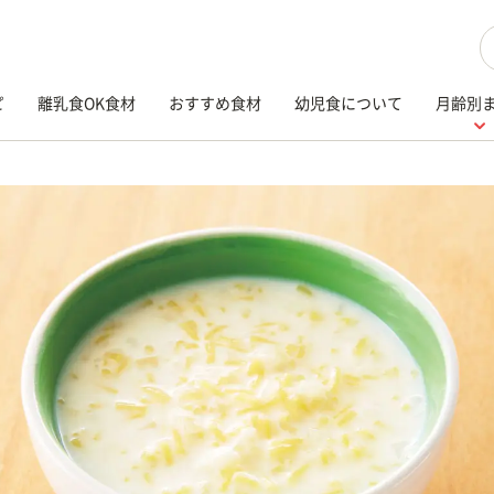
検
ピ
離乳食OK食材
おすすめ食材
幼児食について
月齢別