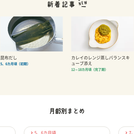
昆布だし
カレイのレンジ蒸しバランスキ
ューブ添え
5、6カ月頃（初期）
12～18カ月頃（完了期）
5、6カ月頃
7