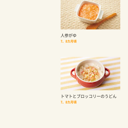
人参がゆ
7、8カ月頃
トマトとブロッコリーのうどん
7、8カ月頃