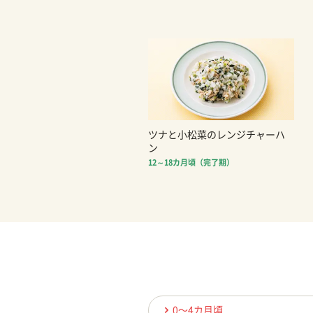
ツナと小松菜のレンジチャーハ
ン
12～18カ月頃（完了期）
0〜4カ月頃