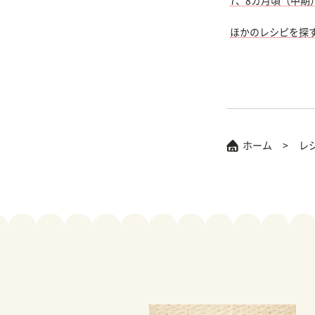
7、8カ月頃（中期
ほかのレシピを探
ホーム
レ