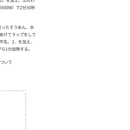
1）を加え、ふんわ
00W）で2分30秒
折ったそうめん、水
をあけてラップをして
牛乳、2．を加え、
がら1分加熱する。
ついて