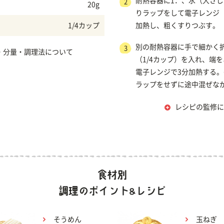
耐熱容器に1．、水（大さじ
2
20g
りラップをして電子レンジ（6
1/4カップ
加熱し、粗くすりつぶす。
別の耐熱容器に手で細かく
3
・分量・調理法について
（1/4カップ）を入れ、端
電子レンジで3分加熱する。
ラップをせずに途中混ぜな
レシピの監修に
そうめん
玉ねぎ