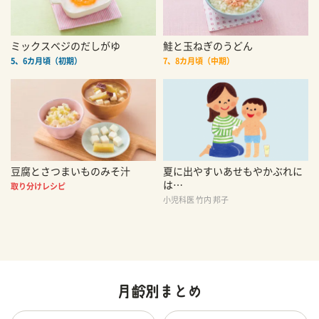
ミックスベジのだしがゆ
鮭と玉ねぎのうどん
5、6カ月頃（初期）
7、8カ月頃（中期）
豆腐とさつまいものみそ汁
夏に出やすいあせもやかぶれに
は…
取り分けレシピ
小児科医 竹内 邦子