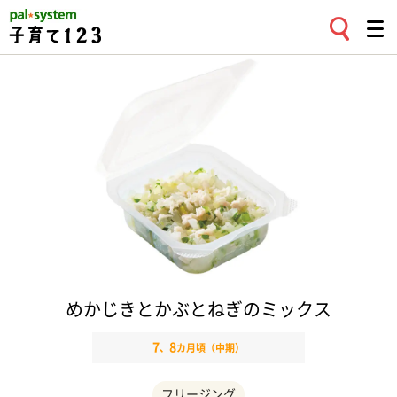
めかじきとかぶとねぎのミックス
7
8
、
カ月頃（中期）
フリージング