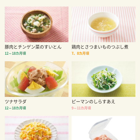
豚肉とチンゲン菜のすいとん
鶏肉とさつまいものつぶし煮
12～18カ月頃
7、8カ月頃
ツナサラダ
ピーマンのしらすあえ
12～18カ月頃
9～11カ月頃