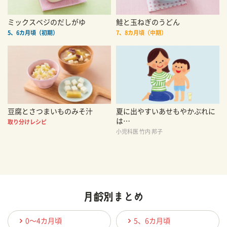
ミックスベジのだしがゆ
鮭と玉ねぎのうどん
5、6カ月頃（初期）
7、8カ月頃（中期）
豆腐とさつまいものみそ汁
夏に出やすいあせもやかぶれに
は…
取り分けレシピ
小児科医 竹内 邦子
0〜4カ月頃
5、6カ月頃