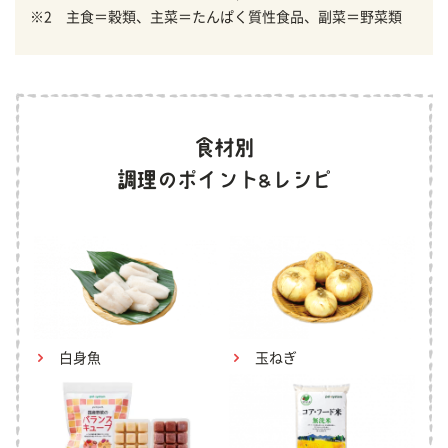
※2 主食＝穀類、主菜＝たんぱく質性食品、副菜＝野菜類
白身魚
玉ねぎ