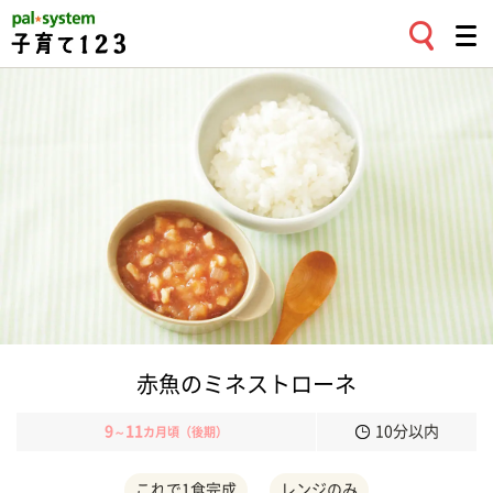
赤魚のミネストローネ
9
11
10分以内
～
カ月頃（後期）
これで1食完成
レンジのみ