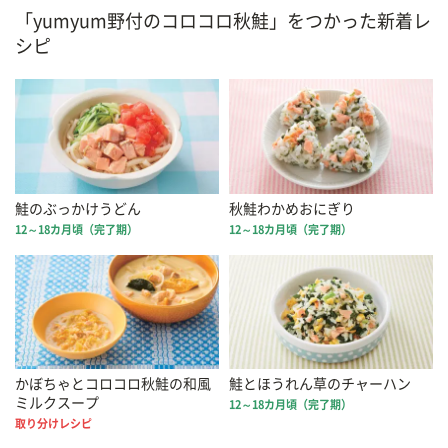
「yumyum野付のコロコロ秋鮭」をつかった新着レ
シピ
鮭のぶっかけうどん
秋鮭わかめおにぎり
12～18カ月頃（完了期）
12～18カ月頃（完了期）
かぼちゃとコロコロ秋鮭の和風
鮭とほうれん草のチャーハン
ミルクスープ
12～18カ月頃（完了期）
取り分けレシピ