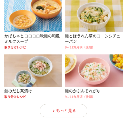
かぼちゃとコロコロ秋鮭の和風
鮭とほうれん草のコーンシチュ
ミルクスープ
ーパン
取り分けレシピ
9～11カ月頃（後期）
鮭のだし茶漬け
鮭のかぶみぞれがゆ
取り分けレシピ
9～11カ月頃（後期）
もっと見る