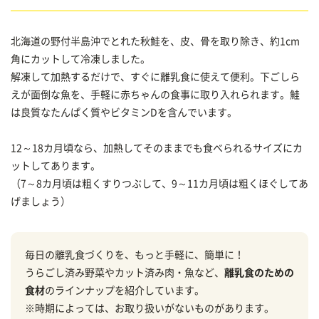
北海道の野付半島沖でとれた秋鮭を、皮、骨を取り除き、約1cm
角にカットして冷凍しました。
解凍して加熱するだけで、すぐに離乳食に使えて便利。下ごしら
えが面倒な魚を、手軽に赤ちゃんの食事に取り入れられます。鮭
は良質なたんぱく質やビタミンDを含んでいます。
12～18カ月頃なら、加熱してそのままでも食べられるサイズにカ
ットしてあります。
（7～8カ月頃は粗くすりつぶして、9～11カ月頃は粗くほぐしてあ
げましょう）
毎日の離乳食づくりを、もっと手軽に、簡単に！
うらごし済み野菜やカット済み肉・魚など、
離乳食のための
食材
のラインナップを紹介しています。
※時期によっては、お取り扱いがないものがあります。