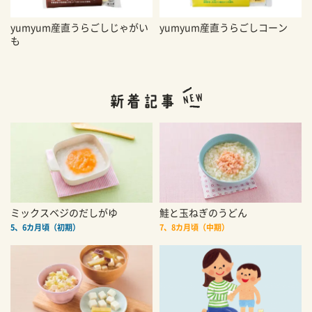
yumyum産直うらごしじゃがい
yumyum産直うらごしコーン
も
ミックスベジのだしがゆ
鮭と玉ねぎのうどん
5、6カ月頃（初期）
7、8カ月頃（中期）