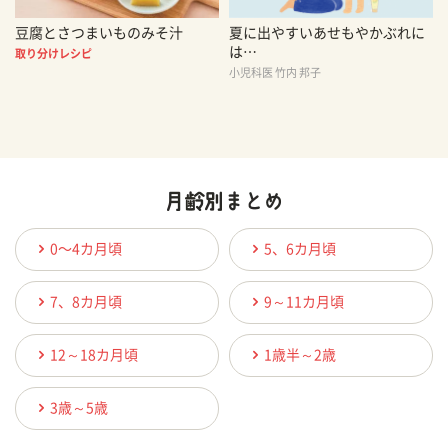
豆腐とさつまいものみそ汁
夏に出やすいあせもやかぶれに
は…
取り分けレシピ
小児科医 竹内 邦子
0〜4カ月頃
5、6カ月頃
7、8カ月頃
9～11カ月頃
12～18カ月頃
1歳半～2歳
3歳～5歳