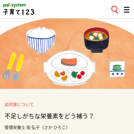
幼児食について
不足しがちな栄養素をどう補う？
管理栄養士
坂 弘子
（さか ひろこ）