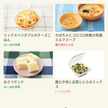
ミックスベジタブルのチーズご
かぼちゃとコロコロ秋鮭の和風
はん
ミルクスープ
12～18カ月頃
取り分けレシピ
おさつサンド
豚ひき肉と白菜とにらのミック
ス
12～18カ月頃
9～11カ月頃