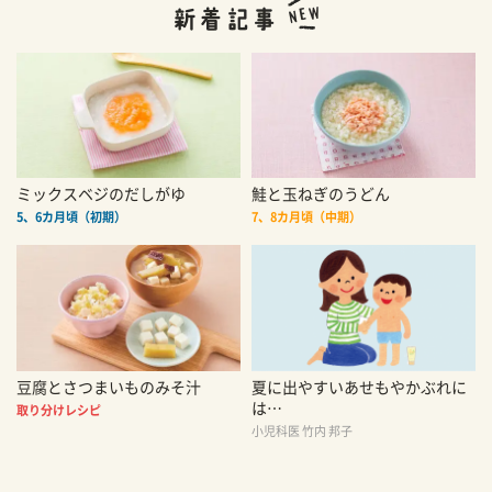
ミックスベジのだしがゆ
鮭と玉ねぎのうどん
5、6カ月頃（初期）
7、8カ月頃（中期）
豆腐とさつまいものみそ汁
夏に出やすいあせもやかぶれに
は…
取り分けレシピ
小児科医 竹内 邦子