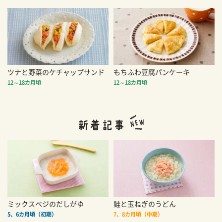
ツナと野菜のケチャップサンド
もちふわ豆腐パンケーキ
12～18カ月頃
12～18カ月頃
ミックスベジのだしがゆ
鮭と玉ねぎのうどん
5、6カ月頃（初期）
7、8カ月頃（中期）