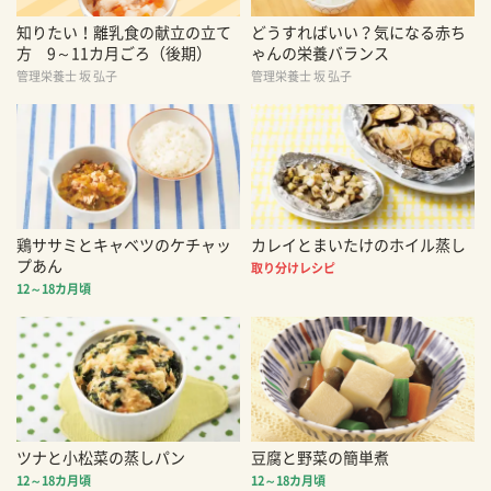
知りたい！離乳食の献立の立て
どうすればいい？気になる赤ち
方 9～11カ月ごろ（後期）
ゃんの栄養バランス
管理栄養士 坂 弘子
管理栄養士 坂 弘子
鶏ササミとキャベツのケチャッ
カレイとまいたけのホイル蒸し
プあん
取り分けレシピ
12～18カ月頃
ツナと小松菜の蒸しパン
豆腐と野菜の簡単煮
12～18カ月頃
12～18カ月頃