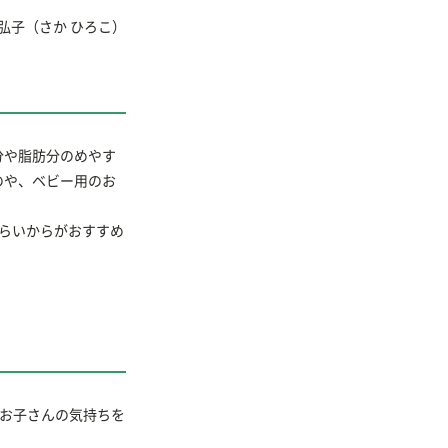
 弘子
（さか ひろこ）
分や脂肪分のめやす
のや、ベビー用のお
らいからがおすすめ
。
す。お子さんの気持ちを