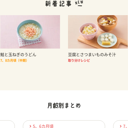
鮭と玉ねぎのうどん
豆腐とさつまいものみそ汁
7、8カ月頃（中期）
取り分けレシピ
5、6カ月頃
7