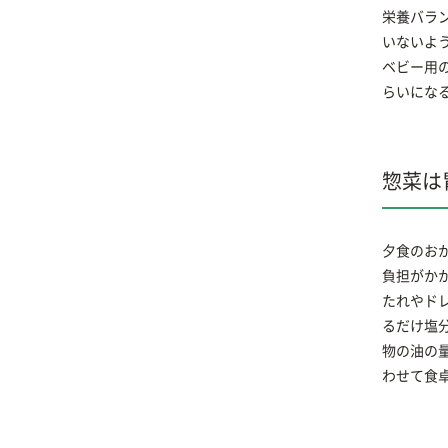
栄養バラン
いないよ
ベビー用の
らいにな
惣菜は
夕食のお
負担がか
たれやド
るだけ塩
物の油の
わせて食