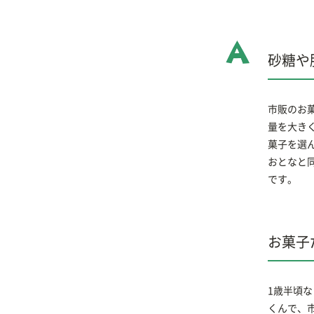
砂糖や
市販のお
量を大き
菓子を選
おとなと
です。
お菓子
1歳半頃な
くんで、