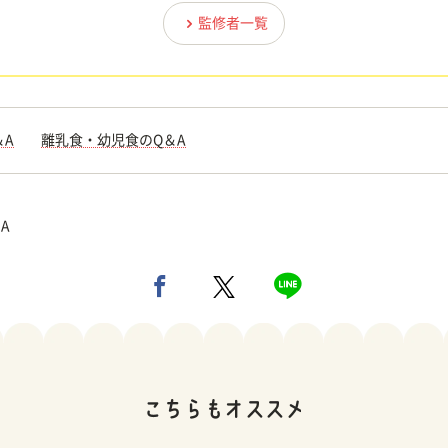
監修者一覧
＆A
離乳食・幼児食のQ＆A
A