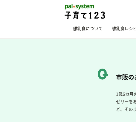
離乳食について
離乳食レシ
市販の
1歳6カ
ゼリーを
ど、その