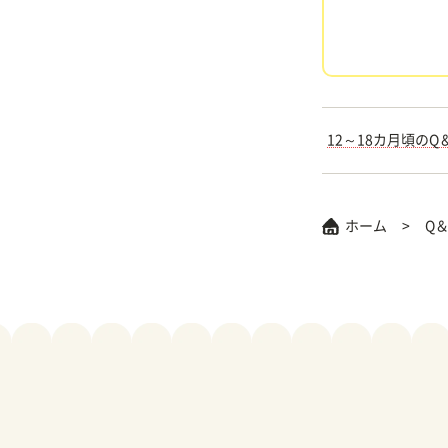
12～18カ月頃のQ
ホーム
Q＆