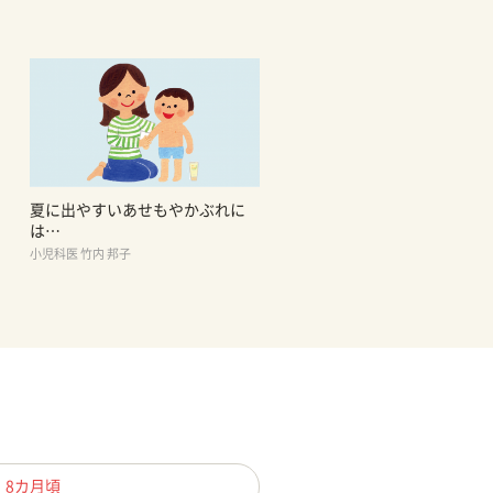
夏に出やすいあせもやかぶれに
は…
小児科医 竹内 邦子
、8カ月頃