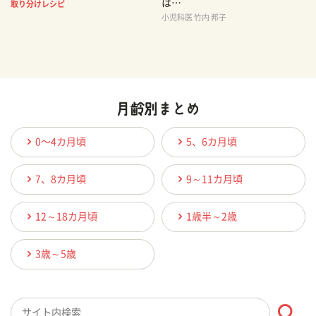
は…
取り分けレシピ
小児科医 竹内 邦子
0〜4カ月頃
5、6カ月頃
7、8カ月頃
9～11カ月頃
12～18カ月頃
1歳半～2歳
3歳～5歳