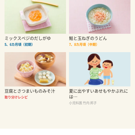
ミックスベジのだしがゆ
鮭と玉ねぎのうどん
5、6カ月頃（初期）
7、8カ月頃（中期）
豆腐とさつまいものみそ汁
夏に出やすいあせもやかぶれに
は…
取り分けレシピ
小児科医 竹内 邦子