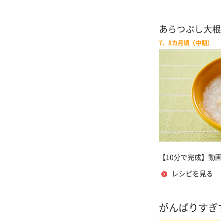
あらつぶし大根
7、8カ月頃（中期）
【10分で完成】動
レシピを見る
がんばりすぎ