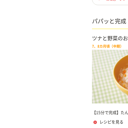
パパッと完成
ツナと野菜のお
7、8カ月頃（中期）
【15分で完成】た
レシピを見る