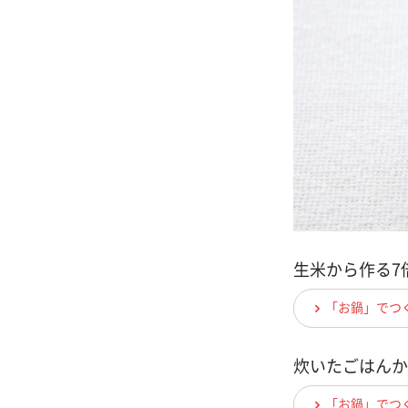
生米から作る7
「お鍋」でつ
炊いたごはんか
「お鍋」でつ