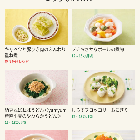
キャベツと豚ひき肉のふんわり
プチおさかなボールの煮物
重ね煮
12～18カ月頃
取り分けレシピ
納豆ねばねばうどん＜yumyum
しらすブロッコリーおにぎり
産直小麦のやわらかうどん＞
12～18カ月頃
12～18カ月頃