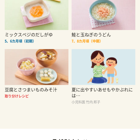
ミックスベジのだしがゆ
鮭と玉ねぎのうどん
5、6カ月頃（初期）
7、8カ月頃（中期）
豆腐とさつまいものみそ汁
夏に出やすいあせもやかぶれに
は…
取り分けレシピ
小児科医 竹内 邦子