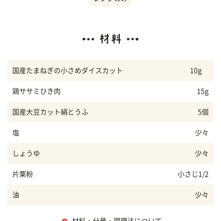
国産たまねぎの小さめダイスカット
10g
鶏ササミひき肉
15g
国産大豆カット絹とうふ
5個
塩
少々
しょうゆ
少々
片栗粉
小さじ1/2
油
少々
材料・分量・調理法について