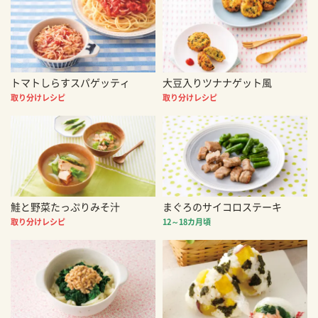
トマトしらすスパゲッティ
大豆入りツナナゲット風
取り分けレシピ
取り分けレシピ
鮭と野菜たっぷりみそ汁
まぐろのサイコロステーキ
取り分けレシピ
12～18カ月頃