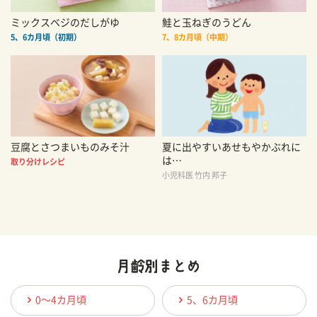
ミックスベジのだしがゆ
鮭と玉ねぎのうどん
5、6カ月頃（初期）
7、8カ月頃（中期）
豆腐とさつまいものみそ汁
夏に出やすいあせもやかぶれに
は…
取り分けレシピ
小児科医 竹内 邦子
0〜4カ月頃
5、6カ月頃