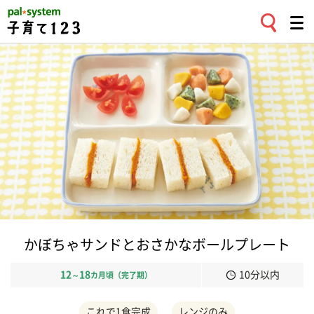
かぼちゃサンドとおさかなボールプレート
12
18
10分以内
～
カ月頃（完了期）
これで1食完成
レンジのみ