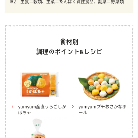
※2 主食＝穀類、主菜＝たんぱく質性食品、副菜＝野菜類
yumyum産直うらごしか
yumyumプチおさかなボ
ぼちゃ
ール