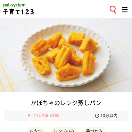
かぼちゃのレンジ蒸しパン
9
11
10分以内
～
カ月頃（後期）
おやつ
レンジのみ
手づかみ