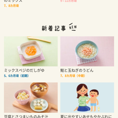
のミックス
9～11カ月頃
7、8カ月頃
ミックスベジのだしがゆ
鮭と玉ねぎのうどん
5、6カ月頃（初期）
7、8カ月頃（中期）
豆腐とさつまいものみそ汁
夏に出やすいあせもやかぶれに