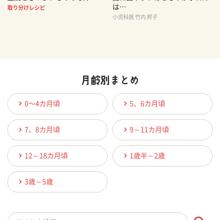
は…
取り分けレシピ
小児科医 竹内 邦子
0〜4カ月頃
5、6カ月頃
7、8カ月頃
9～11カ月頃
12～18カ月頃
1歳半～2歳
3歳～5歳