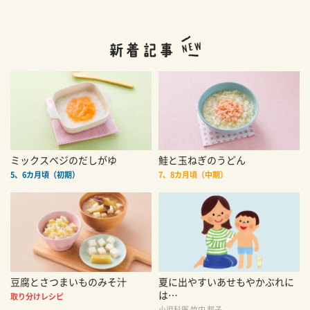
ミックスベジのだしがゆ
鮭と玉ねぎのうどん
5、6カ月頃（初期）
7、8カ月頃（中期）
豆腐とさつまいものみそ汁
夏に出やすいあせもやかぶれに
は…
取り分けレシピ
小児科医 竹内 邦子