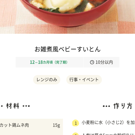
お雑煮風ベビーすいとん
12
18
10分以内
～
カ月頃（完了期）
レンジのみ
行事・イベント
小麦粉に水（小さじ2）を
1
ゃカット鶏ムネ肉
15g