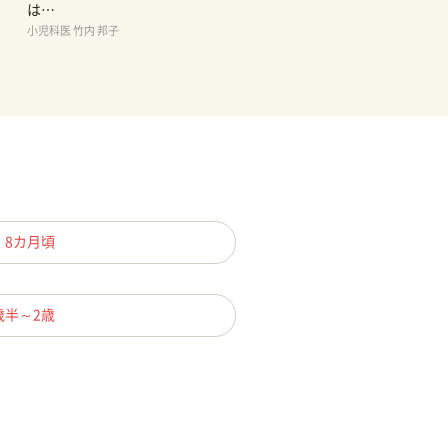
は…
小児科医 竹内 邦子
、8カ月頃
歳半～2歳