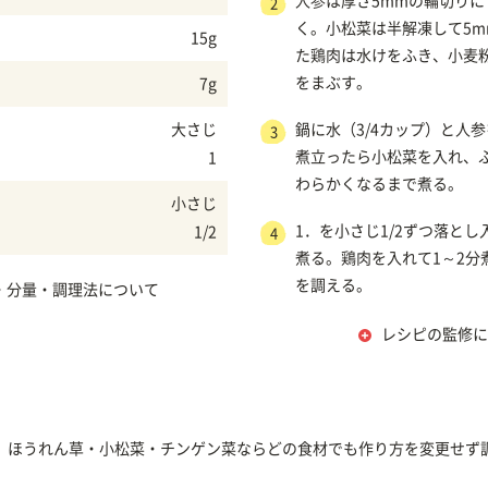
人参は厚さ5mmの輪切り
2
く。小松菜は半解凍して5
15g
た鶏肉は水けをふき、小麦
をまぶす。
7g
大さじ
鍋に水（3/4カップ）と人
3
煮立ったら小松菜を入れ、
1
わらかくなるまで煮る。
小さじ
1．を小さじ1/2ずつ落とし
1/2
4
煮る。鶏肉を入れて1～2分
を調える。
・分量・調理法について
レシピの監修に
、ほうれん草・小松菜・チンゲン菜ならどの食材でも作り方を変更せず