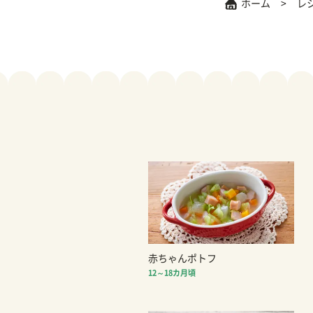
ホーム
レ
赤ちゃんポトフ
12～18カ月頃