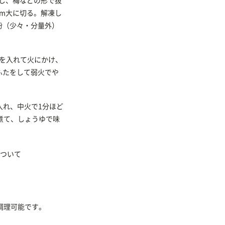
にし、梅などの形で抜
mm大に切る。解凍し
粉（少々・分量外）
参を入れて火にかけ、
ふたをして弱火でや
入れ、中火で1分ほど
煮て、しょうゆで味
ついて
調理可能です。