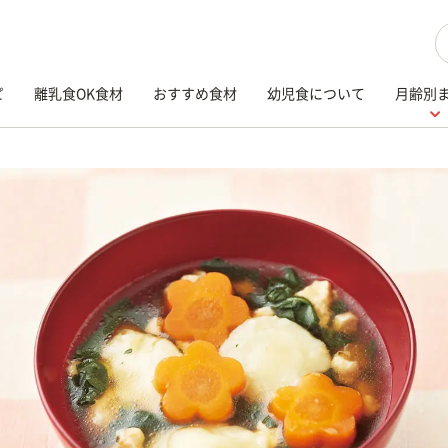
検
ピ
離乳食OK食材
おすすめ食材
幼児食について
月齢別