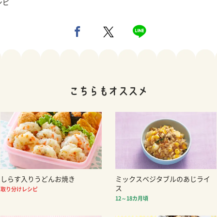
シピ
しらす入りうどんお焼き
ミックスベジタブルのあじライ
ス
取り分けレシピ
12～18カ月頃