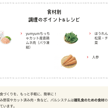
yumyumちっち
ほうれん
ゃカット産直鶏
松菜・チ
ムネ肉（バラ凍
菜
結）
人参
食づくりを、もっと手軽に、簡単に！
み野菜やカット済み肉・魚など、パルシステムは
離乳食のための食材
の
ています。