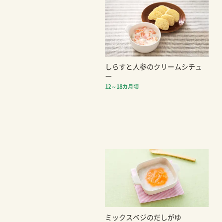
しらすと人参のクリームシチュ
ー
12～18カ月頃
ミックスベジのだしがゆ