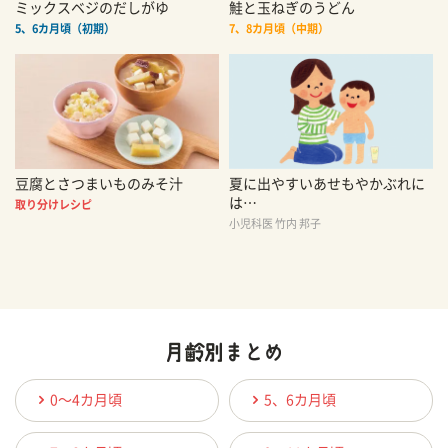
ミックスベジのだしがゆ
鮭と玉ねぎのうどん
5、6カ月頃（初期）
7、8カ月頃（中期）
豆腐とさつまいものみそ汁
夏に出やすいあせもやかぶれに
は…
取り分けレシピ
小児科医 竹内 邦子
0〜4カ月頃
5、6カ月頃