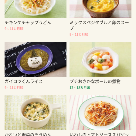
チキンケチャップうどん
ミックスベジタブルと卵のスー
プ
9～11カ月頃
9～11カ月頃
ガイコツくんライス
プチおさかなボールの煮物
9～11カ月頃
12～18カ月頃
かれいと野菜のそうめん
いわしのトマトソーススパゲッ