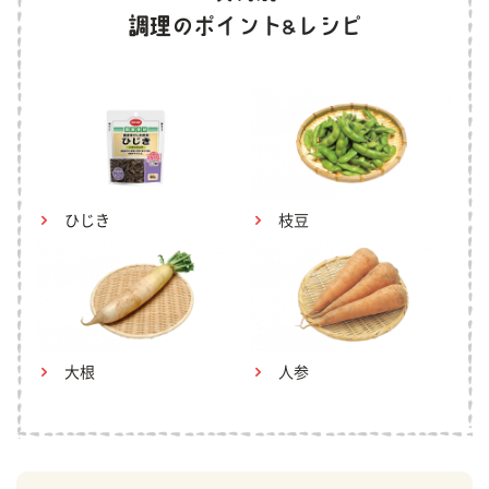
ひじき
枝豆
大根
人参