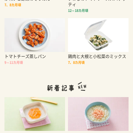
ティ
7、8カ月頃
12～18カ月頃
トマトチーズ蒸しパン
鶏肉と大根と小松菜のミックス
9～11カ月頃
7、8カ月頃