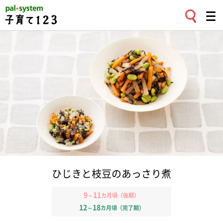
ひじきと枝豆のあっさり煮
9
11
～
カ月頃（後期）
12
18
～
カ月頃（完了期）