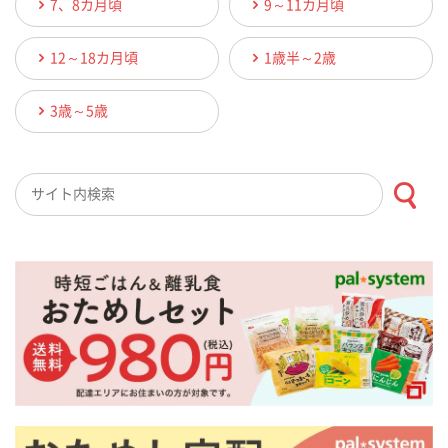
7、8カ月頃
9～11カ月頃
12～18カ月頃
1歳半～2歳
3歳～5歳
検索キーワード入力