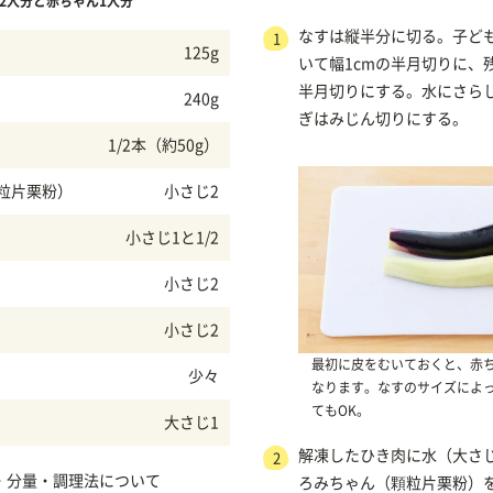
2人分と赤ちゃん1人分
なすは縦半分に切る。子ど
1
125g
いて幅1cmの半月切りに、
半月切りにする。水にさら
240g
ぎはみじん切りにする。
1/2本（約50g）
粒片栗粉）
小さじ2
小さじ1と1/2
小さじ2
小さじ2
最初に皮をむいておくと、赤
少々
なります。なすのサイズによ
てもOK。
大さじ1
解凍したひき肉に水（大さ
2
・分量・調理法について
ろみちゃん（顆粒片栗粉）