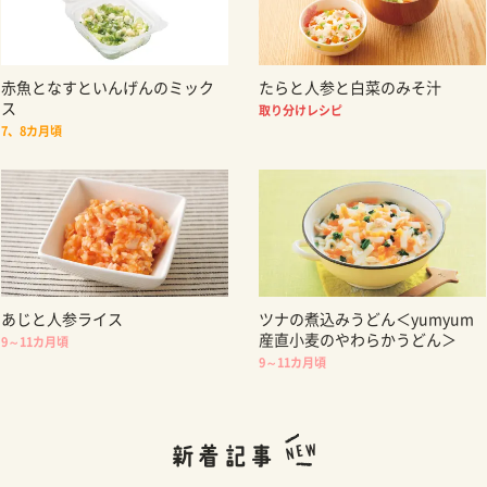
赤魚となすといんげんのミック
たらと人参と白菜のみそ汁
ス
取り分けレシピ
7、8カ月頃
あじと人参ライス
ツナの煮込みうどん＜yumyum
産直小麦のやわらかうどん＞
9～11カ月頃
9～11カ月頃