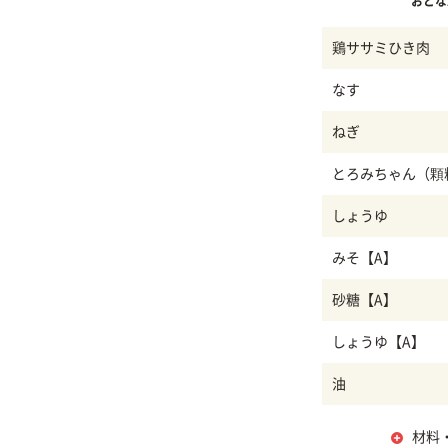
おとな
鶏ササミひき肉
なす
ねぎ
とろみちゃん（顆
しょうゆ
みそ【A】
砂糖【A】
しょうゆ【A】
油
材料