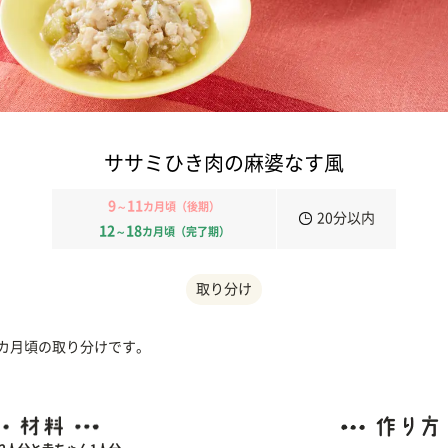
ササミひき肉の麻婆なす風
9
11
～
カ月頃（後期）
20分以内
12
18
～
カ月頃（完了期）
取り分け
1カ月頃の取り分けです。