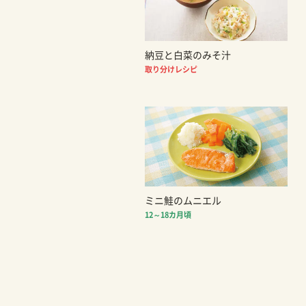
納豆と白菜のみそ汁
取り分けレシピ
ミニ鮭のムニエル
12～18カ月頃