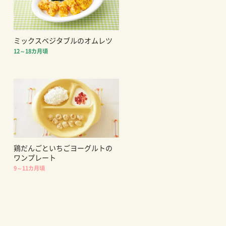
ミックスベジタブルのオムレツ
12～18カ月頃
鶏だんごといちごヨーグルトの
ワンプレート
9～11カ月頃