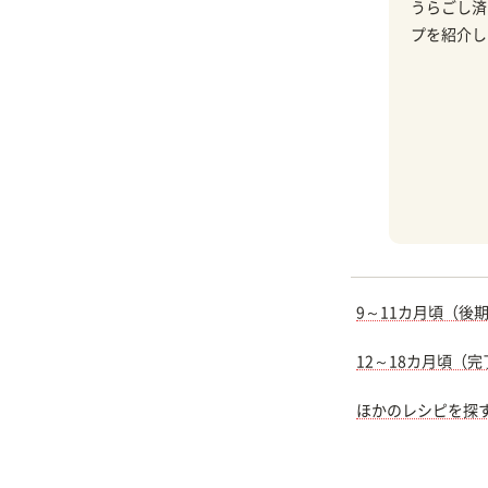
うらごし済
プを紹介し
9～11カ月頃（後
12～18カ月頃（
ほかのレシピを探