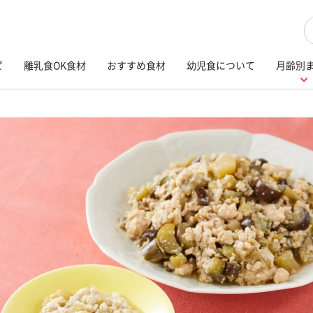
検
ピ
離乳食OK食材
おすすめ食材
幼児食について
月齢別