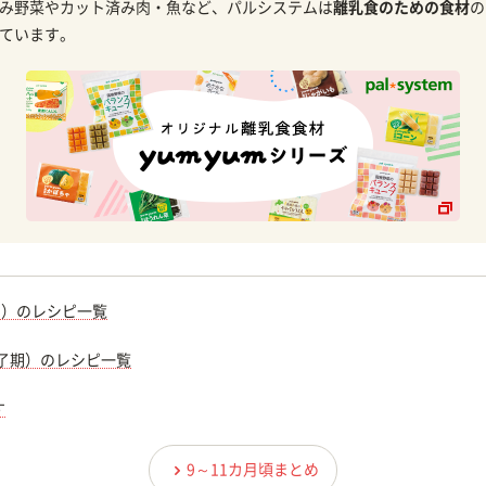
み野菜やカット済み肉・魚など、パルシステムは
離乳食のための食材
の
ています。
期）のレシピ一覧
完了期）のレシピ一覧
す
9～11カ月頃まとめ