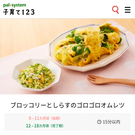
ブロッコリーとしらすのゴロゴロオムレツ
9
11
～
カ月頃（後期）
15分以内
12
18
～
カ月頃（完了期）