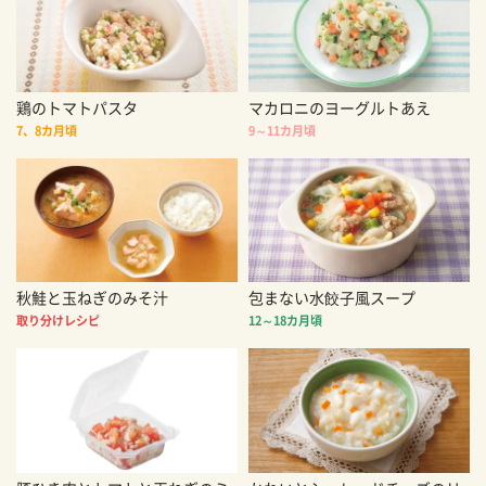
鶏のトマトパスタ
マカロニのヨーグルトあえ
7、8カ月頃
9～11カ月頃
秋鮭と玉ねぎのみそ汁
包まない水餃子風スープ
取り分けレシピ
12～18カ月頃