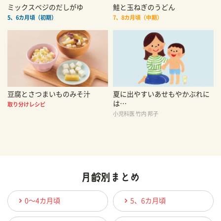
ミックスベジのだしがゆ
鮭と玉ねぎのうどん
5、6カ月頃（初期）
7、8カ月頃（中期）
豆腐とさつまいものみそ汁
夏に出やすいあせもやかぶれに
は…
取り分けレシピ
小児科医 竹内 邦子
0〜4カ月頃
5、6カ月頃