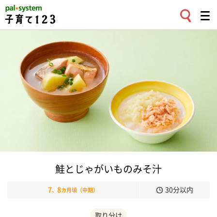
鮭とじゃがいものみそ汁
7
8
30分以内
、
カ月頃（中期）
取り分け