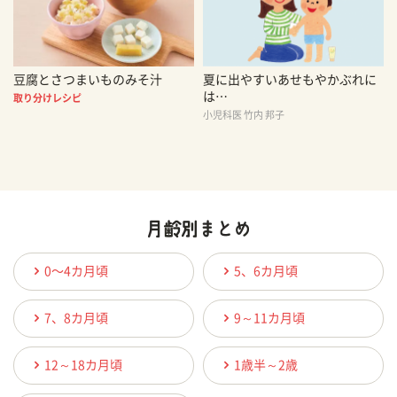
豆腐とさつまいものみそ汁
夏に出やすいあせもやかぶれに
は…
取り分けレシピ
小児科医 竹内 邦子
0〜4カ月頃
5、6カ月頃
7、8カ月頃
9～11カ月頃
12～18カ月頃
1歳半～2歳