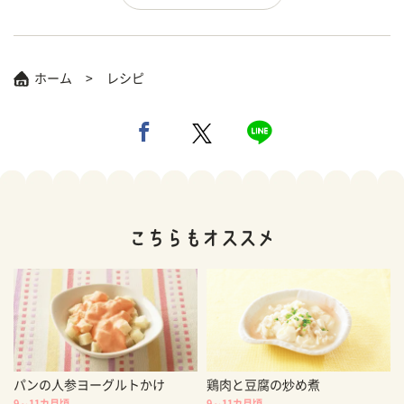
ホーム
レシピ
パンの人参ヨーグルトかけ
鶏肉と豆腐の炒め煮
9～11カ月頃
9～11カ月頃