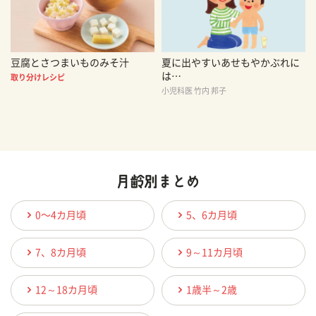
豆腐とさつまいものみそ汁
夏に出やすいあせもやかぶれに
は…
取り分けレシピ
小児科医 竹内 邦子
0〜4カ月頃
5、6カ月頃
7、8カ月頃
9～11カ月頃
12～18カ月頃
1歳半～2歳