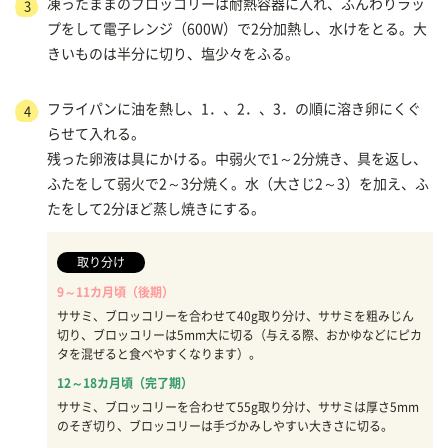
凍ったままのブロッコリーは耐熱容器に入れ、ふんわりラッ
3
プをして電子レンジ（600W）で2分加熱し、水けをとる。大
きいものは半分に切り、塩少々をふる。
フライパンに油を熱し、1．、2．、3．の順に溶き卵にくぐ
4
らせて入れる。
残った卵液は具にかける。中弱火で1～2分焼き、具を返し、
ふたをして弱火で2～3分焼く。水（大さじ2～3）を加え、ふ
たをして2分ほど蒸し焼きにする。
取り分け
9～11カ月頃（後期）
ササミ、ブロッコリーを合わせて40g取り分け、ササミを粗みじん
切り、ブロッコリーは5mm大に切る（与える際、おかゆなどにピカ
タを混ぜると食べやすくなります）。
12～18カ月頃（完了期）
ササミ、ブロッコリーを合わせて55g取り分け、ササミは厚さ5mm
のそぎ切り、ブロッコリーは手づかみしやすい大きさに切る。