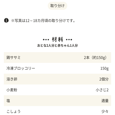
取り分け
※写真は12～18カ月頃の取り分けです。
おとな2人分と赤ちゃん1人分
鶏ササミ
2本（約150g）
冷凍ブロッコリー
150g
溶き卵
2個分
小麦粉
小さじ2
塩
適量
こしょう
少々