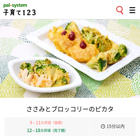
ささみとブロッコリーのピカタ
9
11
～
カ月頃（後期）
15分以内
12
18
～
カ月頃（完了期）