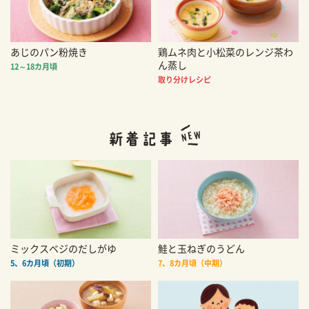
あじのパン粉焼き
鶏ムネ肉と小松菜のレンジ茶わ
ん蒸し
12～18カ月頃
取り分けレシピ
ミックスベジのだしがゆ
鮭と玉ねぎのうどん
5、6カ月頃（初期）
7、8カ月頃（中期）