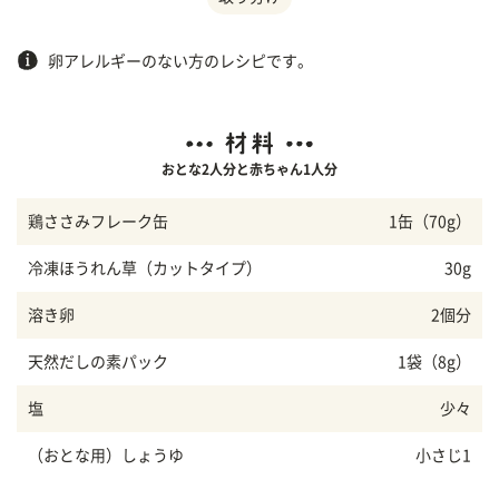
卵アレルギーのない方のレシピです。
おとな2人分と赤ちゃん1人分
鶏ささみフレーク缶
1缶（70g）
冷凍ほうれん草（カットタイプ）
30g
溶き卵
2個分
天然だしの素パック
1袋（8g）
塩
少々
（おとな用）しょうゆ
小さじ1