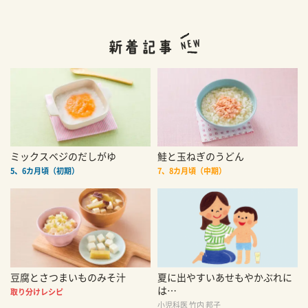
ミックスベジのだしがゆ
鮭と玉ねぎのうどん
5、6カ月頃（初期）
7、8カ月頃（中期）
豆腐とさつまいものみそ汁
夏に出やすいあせもやかぶれに
は…
取り分けレシピ
小児科医 竹内 邦子