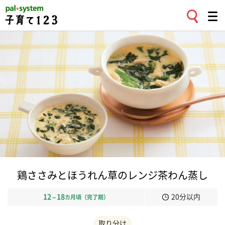
鶏ささみとほうれん草のレンジ茶わん蒸し
12
18
20分以内
～
カ月頃（完了期）
取り分け