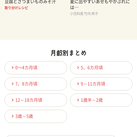
豆腐とさつまいものみそ汁
夏に出やすいあせもやかぶれに
は…
取り分けレシピ
小児科医 竹内 邦子
0〜4カ月頃
5、6カ月頃
7、8カ月頃
9～11カ月頃
12～18カ月頃
1歳半～2歳
3歳～5歳