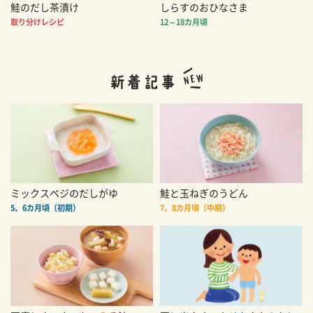
鮭のだし茶漬け
しらすのおひなさま
取り分けレシピ
12～18カ月頃
ミックスベジのだしがゆ
鮭と玉ねぎのうどん
5、6カ月頃（初期）
7、8カ月頃（中期）