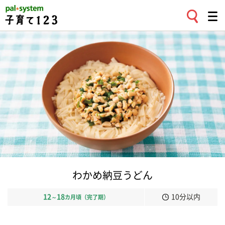
わかめ納豆うどん
12
18
10分以内
～
カ月頃（完了期）