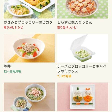
ささみとブロッコリーのピカタ
しらすと麩入りうどん
取り分けレシピ
取り分けレシピ
豚丼
チーズとブロッコリーとキャベ
ツのミックス
12～18カ月頃
7、8カ月頃