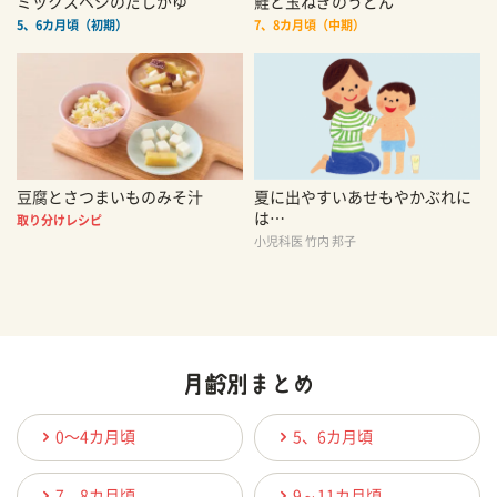
ミックスベジのだしがゆ
鮭と玉ねぎのうどん
5、6カ月頃（初期）
7、8カ月頃（中期）
豆腐とさつまいものみそ汁
夏に出やすいあせもやかぶれに
は…
取り分けレシピ
小児科医 竹内 邦子
0〜4カ月頃
5、6カ月頃
7、8カ月頃
9～11カ月頃