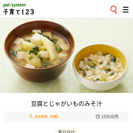
豆腐とじゃがいものみそ汁
7
8
15分以内
、
カ月頃（中期）
取り分け