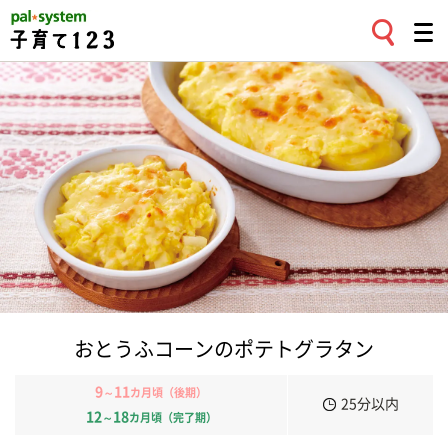
おとうふコーンのポテトグラタン
9
11
～
カ月頃（後期）
25分以内
12
18
～
カ月頃（完了期）