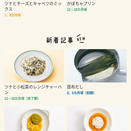
ツナとチーズとキャベツのミッ
かぼちゃプリン
クス
12～18カ月頃
7、8カ月頃
ツナと小松菜のレンジチャーハ
昆布だし
ン
5、6カ月頃（初期）
12～18カ月頃（完了期）