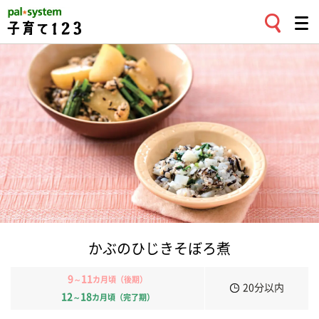
かぶのひじきそぼろ煮
9
11
～
カ月頃（後期）
20分以内
12
18
～
カ月頃（完了期）