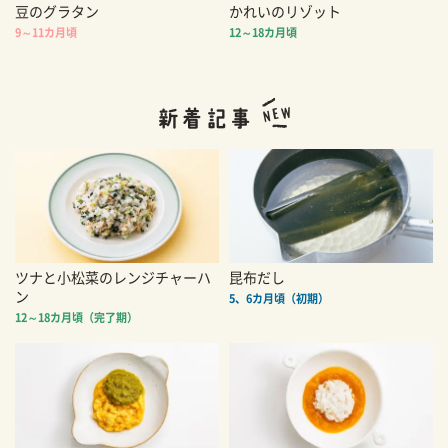
豆のグラタン
かれいのリゾット
9～11カ月頃
12～18カ月頃
ツナと小松菜のレンジチャーハ
昆布だし
ン
5、6カ月頃（初期）
12～18カ月頃（完了期）