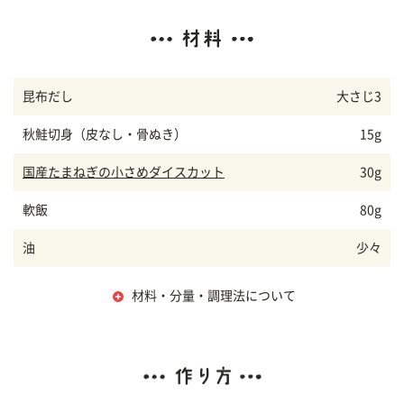
昆布だし
大さじ3
秋鮭切身（皮なし・骨ぬき）
15g
国産たまねぎの小さめダイスカット
30g
軟飯
80g
油
少々
材料・分量・調理法について