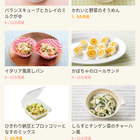
バランスキューブとカレイのミ
かれいと野菜のそうめん
ルクがゆ
7、8カ月頃
9～11カ月頃
イタリア風蒸しパン
かぼちゃのロールサンド
9～11カ月頃
9～11カ月頃
ひきわり納豆とブロッコリーと
しらすとチンゲン菜のチャーハ
なすのミックス
ン風
7、8カ月頃
9～11カ月頃