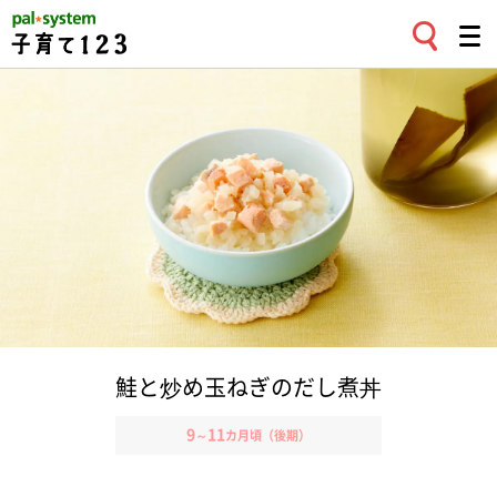
鮭と炒め玉ねぎのだし煮丼
9
11
～
カ月頃（後期）