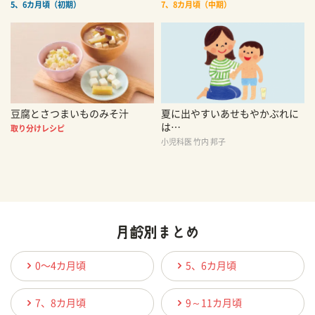
5、6カ月頃（初期）
7、8カ月頃（中期）
豆腐とさつまいものみそ汁
夏に出やすいあせもやかぶれに
は…
取り分けレシピ
小児科医 竹内 邦子
0〜4カ月頃
5、6カ月頃
7、8カ月頃
9～11カ月頃