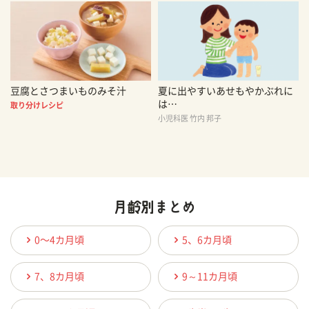
豆腐とさつまいものみそ汁
夏に出やすいあせもやかぶれに
は…
取り分けレシピ
小児科医 竹内 邦子
0〜4カ月頃
5、6カ月頃
7、8カ月頃
9～11カ月頃