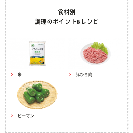
米
豚ひき肉
ピーマン