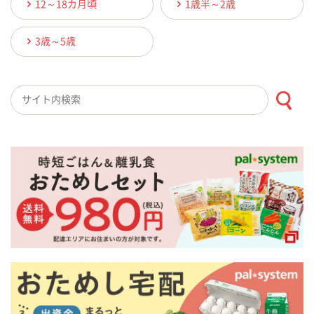
12～18カ月頃
1歳半～2歳
3歳～5歳
検索キーワード入力