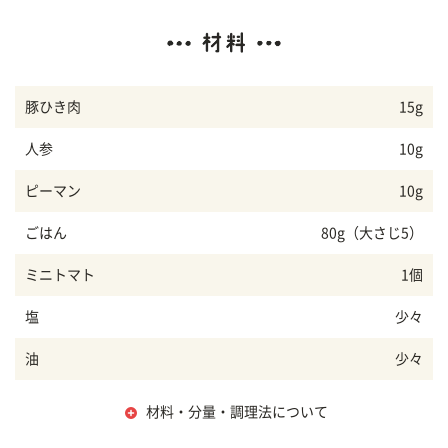
豚ひき肉
15g
人参
10g
ピーマン
10g
ごはん
80g（大さじ5）
ミニトマト
1個
塩
少々
油
少々
材料・分量・調理法について