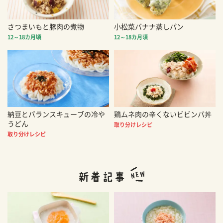
さつまいもと豚肉の煮物
小松菜バナナ蒸しパン
12～18カ月頃
12～18カ月頃
納豆とバランスキューブの冷や
鶏ムネ肉の辛くないビビンバ丼
うどん
取り分けレシピ
取り分けレシピ