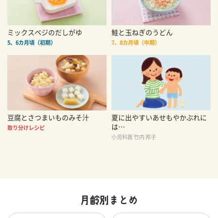
ミックスベジのだしがゆ
鮭と玉ねぎのうどん
5、6カ月頃（初期）
7、8カ月頃（中期）
豆腐とさつまいものみそ汁
夏に出やすいあせもやかぶれに
は…
取り分けレシピ
小児科医 竹内 邦子