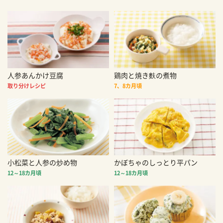
人参あんかけ豆腐
鶏肉と焼き麩の煮物
取り分けレシピ
7、8カ月頃
小松菜と人参の炒め物
かぼちゃのしっとり平パン
12～18カ月頃
12～18カ月頃