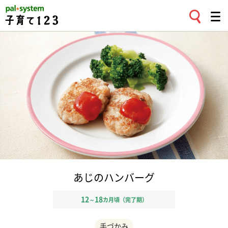
あじのハンバーグ
12
18
～
カ月頃（完了期）
手づかみ