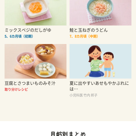
ミックスベジのだしがゆ
鮭と玉ねぎのうどん
5、6カ月頃（初期）
7、8カ月頃（中期）
豆腐とさつまいものみそ汁
夏に出やすいあせもやかぶれに
は…
取り分けレシピ
小児科医 竹内 邦子