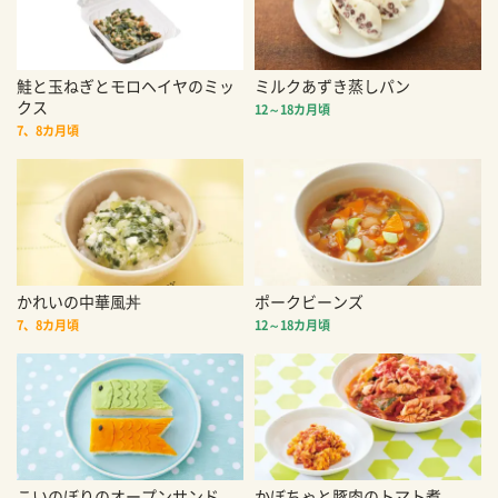
鮭と玉ねぎとモロヘイヤのミッ
ミルクあずき蒸しパン
クス
12～18カ月頃
7、8カ月頃
かれいの中華風丼
ポークビーンズ
7、8カ月頃
12～18カ月頃
こいのぼりのオープンサンド
かぼちゃと豚肉のトマト煮