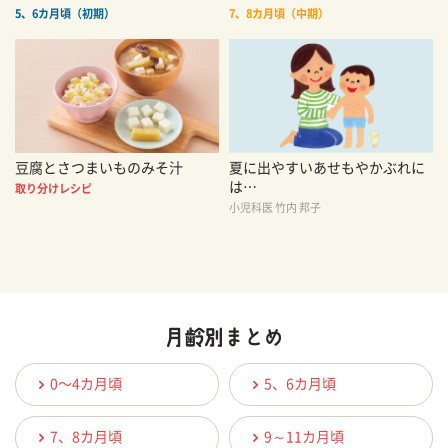
5、6カ月頃（初期）
7、8カ月頃（中期）
豆腐とさつまいものみそ汁
夏に出やすいあせもやかぶれに
は…
取り分けレシピ
小児科医 竹内 邦子
0〜4カ月頃
5、6カ月頃
7、8カ月頃
9～11カ月頃