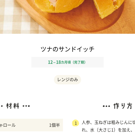
ツナのサンドイッチ
12
18
～
カ月頃（完了期）
レンジのみ
人参、玉ねぎは粗みじんに
1
ゃロール
1個半
れ、水（大さじ1）を加え