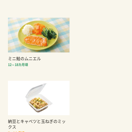
ミニ鮭のムニエル
12～18カ月頃
納豆とキャベツと玉ねぎのミッ
クス