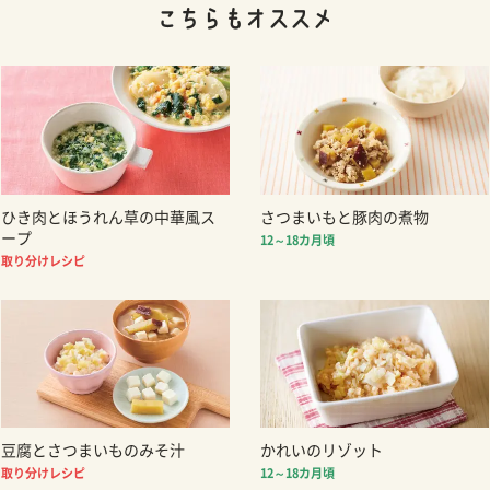
ひき肉とほうれん草の中華風ス
さつまいもと豚肉の煮物
ープ
12～18カ月頃
取り分けレシピ
豆腐とさつまいものみそ汁
かれいのリゾット
取り分けレシピ
12～18カ月頃