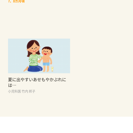
7、8カ月頃
夏に出やすいあせもやかぶれに
は…
小児科医 竹内 邦子