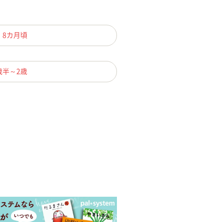
、8カ月頃
歳半～2歳