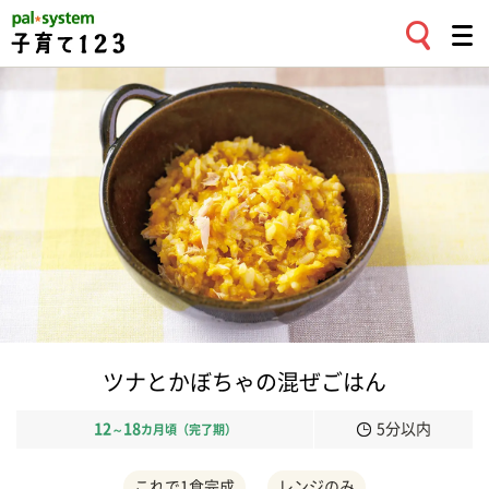
ツナとかぼちゃの混ぜごはん
12
18
5分以内
～
カ月頃（完了期）
これで1食完成
レンジのみ