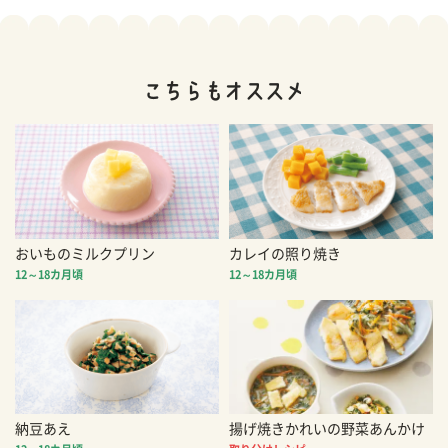
おいものミルクプリン
カレイの照り焼き
12～18カ月頃
12～18カ月頃
納豆あえ
揚げ焼きかれいの野菜あんかけ