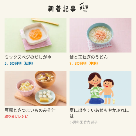
ミックスベジのだしがゆ
鮭と玉ねぎのうどん
5、6カ月頃（初期）
7、8カ月頃（中期）
豆腐とさつまいものみそ汁
夏に出やすいあせもやかぶれに
は…
取り分けレシピ
小児科医 竹内 邦子