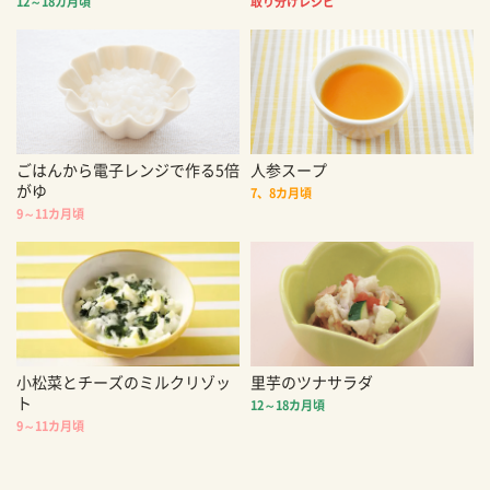
12～18カ月頃
取り分けレシピ
ごはんから電子レンジで作る5倍
人参スープ
がゆ
7、8カ月頃
9～11カ月頃
小松菜とチーズのミルクリゾッ
里芋のツナサラダ
ト
12～18カ月頃
9～11カ月頃