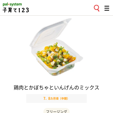
鶏肉とかぼちゃといんげんのミックス
7
8
、
カ月頃（中期）
フリージング