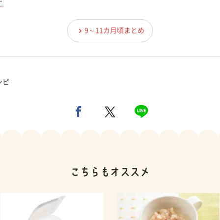
す
9～11カ月頃まとめ
シピ