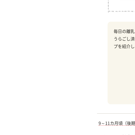
毎日の離乳
うらごし済
プを紹介し
9～11カ月頃（後