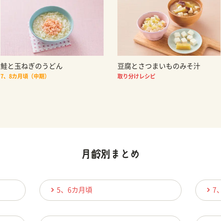
鮭と玉ねぎのうどん
豆腐とさつまいものみそ汁
7、8カ月頃（中期）
取り分けレシピ
5、6カ月頃
7