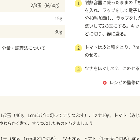
耐熱容器に凍ったままの『
1
2/3玉（約60g）
を入れ、ラップをして電子レ
分40秒加熱し、ラップをし
15g
洗いして2/3玉にする。キッ
30g
どに切り、器に盛る。
トマトは皮と種をとり、7m
・分量・調理法について
2
のせる。
ツナをほぐして2．にのせる
3
レシピの監修に
/2玉（40g、1cmほどに切ってすりつぶす）、ツナ10g、トマト（みじ
ではやわらかく煮て、すりつぶしたものを与えましょう
】
玉（80g、1cmほどに切る）、ツナ20g、トマト（1cm大に切る）40g