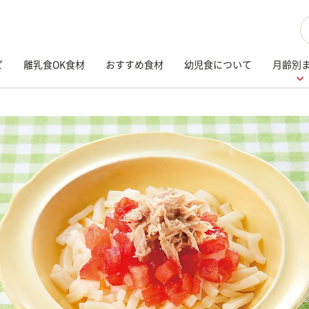
検
ピ
離乳食OK食材
おすすめ食材
幼児食について
月齢別