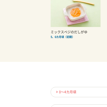
ミックスベジのだしがゆ
5、6カ月頃（初期）
0〜4カ月頃