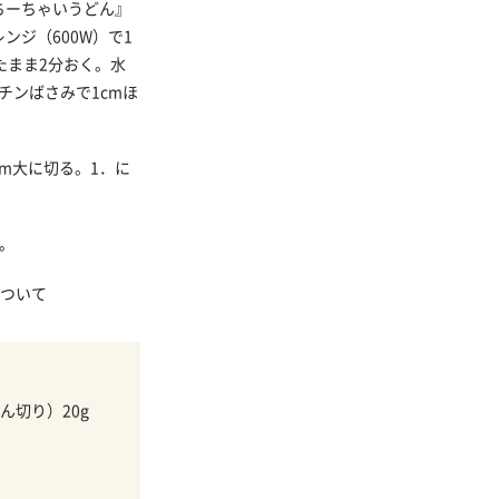
ちーちゃいうどん』
ンジ（600W）で1
たまま2分おく。水
チンばさみで1cmほ
m大に切る。1．に
。
ついて
ん切り）20g