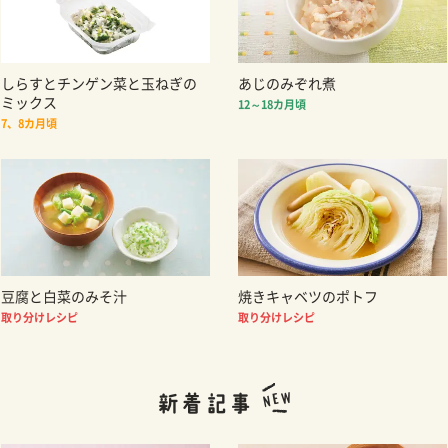
しらすとチンゲン菜と玉ねぎの
あじのみぞれ煮
ミックス
12～18カ月頃
7、8カ月頃
豆腐と白菜のみそ汁
焼きキャベツのポトフ
取り分けレシピ
取り分けレシピ