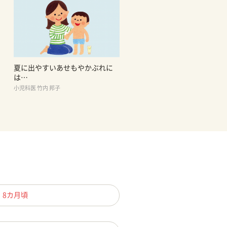
夏に出やすいあせもやかぶれに
は…
小児科医 竹内 邦子
、8カ月頃