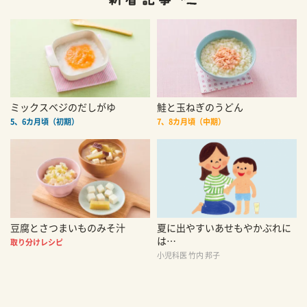
ミックスベジのだしがゆ
鮭と玉ねぎのうどん
5、6カ月頃（初期）
7、8カ月頃（中期）
豆腐とさつまいものみそ汁
夏に出やすいあせもやかぶれに
は…
取り分けレシピ
小児科医 竹内 邦子