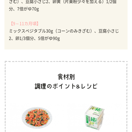
ざむ）、豆腐小さじ2、卵黄（片栗粉少々を加える）1/2個
分、7倍がゆ70g
【9～11カ月頃】
ミックスベジタブル30g（コーンのみきざむ）、豆腐小さじ
2、卵1/3個分、5倍がゆ90g