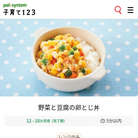
野菜と豆腐の卵とじ丼
12
18
5分以内
～
カ月頃（完了期）
レンジのみ