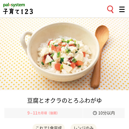
豆腐とオクラのとろふわがゆ
9
11
10分以内
～
カ月頃（後期）
これで1食完成
レンジのみ