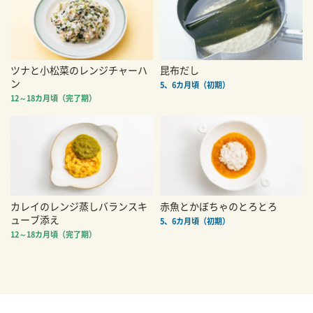
ツナと小松菜のレンジチャーハ
昆布だし
ン
5、6カ月頃（初期）
12～18カ月頃（完了期）
カレイのレンジ蒸しバランスキ
赤魚とかぼちゃのとろとろ
ューブ添え
5、6カ月頃（初期）
12～18カ月頃（完了期）