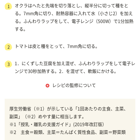
オクラはへたと先端を切り落とし、縦半分に切って種をと
1
る。7mm角に切り、耐熱容器に入れて水（小さじ2）を加え
る。ふんわりラップをして、電子レンジ（500W）で1分加熱
する。
トマトは皮と種をとって、7mm角に切る。
2
1．にくずした豆腐を加え混ぜ、ふんわりラップをして電子レ
3
ンジで30秒加熱する。2．を混ぜて、軟飯にかける。
レシピの監修について
厚生労働省（※1）が示している「1回あたりの主食、主菜、
副菜」（※2）めやす量に相当します。
※1「授乳・離乳の支援ガイド」(2019年改訂版）
※2 主食＝穀類、主菜＝たんぱく質性食品、副菜＝野菜類