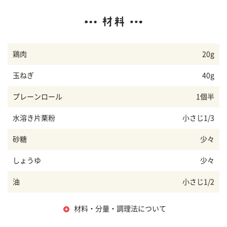
鶏肉
20g
玉ねぎ
40g
プレーンロール
1個半
水溶き片栗粉
小さじ1/3
砂糖
少々
しょうゆ
少々
油
小さじ1/2
材料・分量・調理法について