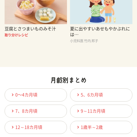
豆腐とさつまいものみそ汁
夏に出やすいあせもやかぶれに
は…
取り分けレシピ
小児科医 竹内 邦子
0〜4カ月頃
5、6カ月頃
7、8カ月頃
9～11カ月頃
12～18カ月頃
1歳半～2歳