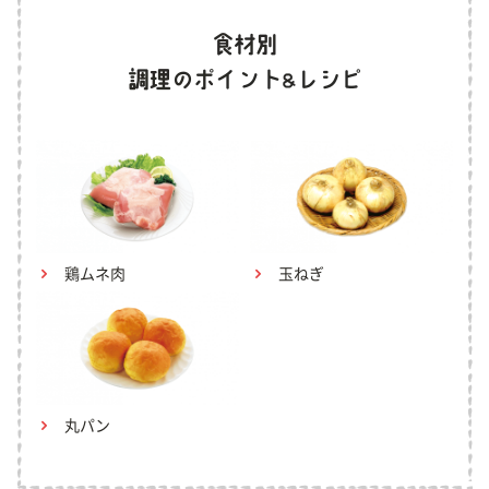
鶏ムネ肉
玉ねぎ
丸パン