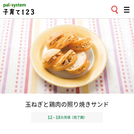
玉ねぎと鶏肉の照り焼きサンド
12
18
～
カ月頃（完了期）