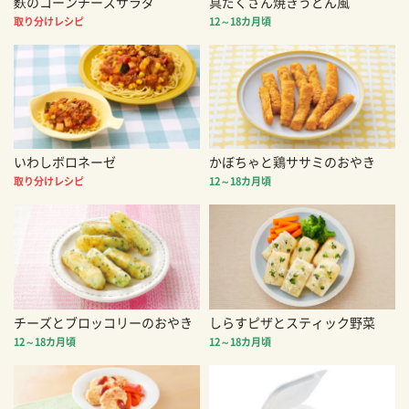
麩のコーンチーズサラダ
具だくさん焼きうどん風
取り分けレシピ
12～18カ月頃
いわしボロネーゼ
かぼちゃと鶏ササミのおやき
取り分けレシピ
12～18カ月頃
チーズとブロッコリーのおやき
しらすピザとスティック野菜
12～18カ月頃
12～18カ月頃