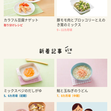
カラフル豆腐ナゲット
豚モモ肉とブロッコリーとえの
き茸のミックス
取り分けレシピ
9～11カ月頃
ミックスベジのだしがゆ
鮭と玉ねぎのうどん
5、6カ月頃（初期）
7、8カ月頃（中期）