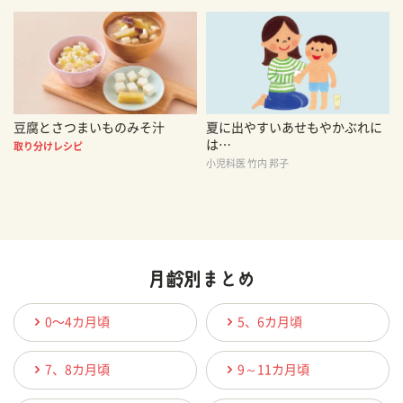
豆腐とさつまいものみそ汁
夏に出やすいあせもやかぶれに
は…
取り分けレシピ
小児科医 竹内 邦子
0〜4カ月頃
5、6カ月頃
7、8カ月頃
9～11カ月頃