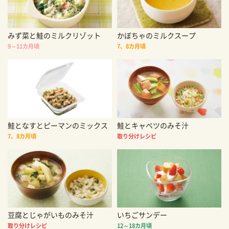
みず菜と鮭のミルクリゾット
かぼちゃのミルクスープ
9～11カ月頃
7、8カ月頃
鮭となすとピーマンのミックス
鮭とキャベツのみそ汁
7、8カ月頃
取り分けレシピ
豆腐とじゃがいものみそ汁
いちごサンデー
取り分けレシピ
12～18カ月頃