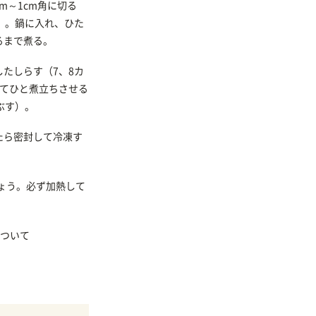
m～1cm角に切る
）。鍋に入れ、ひた
るまで煮る。
たしらす（7、8カ
えてひと煮立ちさせる
ぶす）。
たら密封して冷凍す
ょう。必ず加熱して
ついて