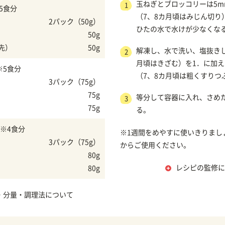
玉ねぎとブロッコリーは5m
1
5食分
（7、8カ月頃はみじん切り
2パック（50g）
ひたの水で水けが少なくな
50g
先）
50g
解凍し、水で洗い、塩抜きし
2
月頃はきざむ）を1．に加
※5食分
（7、8カ月頃は粗くすりつ
3パック（75g）
75g
等分して容器に入れ、さめ
3
75g
る。
※4食分
※1週間をめやすに使いきりまし
3パック（75g）
からご使用ください。
80g
レシピの監修に
80g
・分量・調理法について