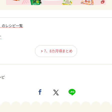
）のレシピ一覧
す
7、8カ月頃まとめ
シピ