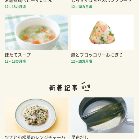
お雑煮風ベビーすいとん
しらすかぼちゃのパンプレート
12～18カ月頃
12～18カ月頃
ほたてスープ
鮭とブロッコリーおにぎり
12～18カ月頃
12～18カ月頃
ツナと小松菜のレンジチャーハ
昆布だし