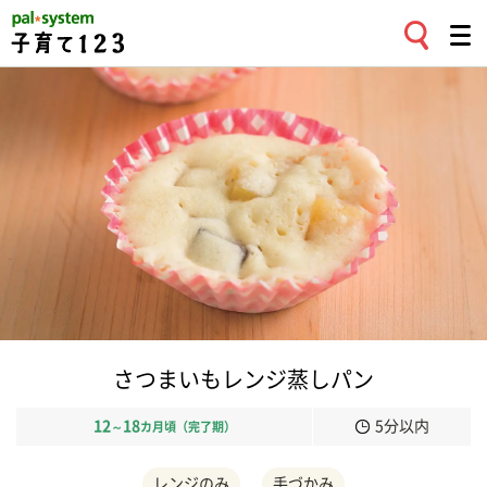
さつまいもレンジ蒸しパン
12
18
5分以内
～
カ月頃（完了期）
レンジのみ
手づかみ