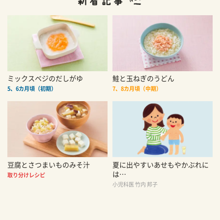
ミックスベジのだしがゆ
鮭と玉ねぎのうどん
5、6カ月頃（初期）
7、8カ月頃（中期）
豆腐とさつまいものみそ汁
夏に出やすいあせもやかぶれに
は…
取り分けレシピ
小児科医 竹内 邦子