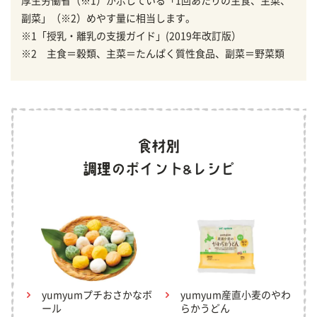
厚生労働省（※1）が示している「1回あたりの主食、主菜、
副菜」（※2）めやす量に相当します。
※1「授乳・離乳の支援ガイド」(2019年改訂版）
※2 主食＝穀類、主菜＝たんぱく質性食品、副菜＝野菜類
yumyumプチおさかなボ
yumyum産直小麦のやわ
ール
らかうどん