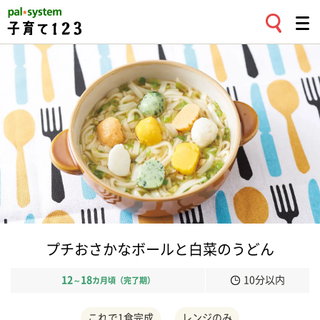
プチおさかなボールと白菜のうどん
12
18
10分以内
～
カ月頃（完了期）
これで1食完成
レンジのみ