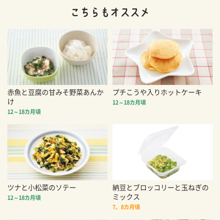
赤魚と豆腐の甘みそ野菜あんか
プチこうや入りホットケーキ
け
12～18カ月頃
12～18カ月頃
ツナと小松菜のソテー
納豆とブロッコリーと玉ねぎの
ミックス
12～18カ月頃
7、8カ月頃