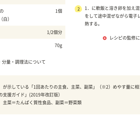
1．に軟飯と溶き卵を加え
2
菜の
1個
をして途中混ぜながら電子レ
（白）
熱する。
1/2個分
レシピの監修に
70g
・分量・調理法について
）が示している「1回あたりの主食、主菜、副菜」（※2）めやす量に相
の支援ガイド」(2019年改訂版）
、主菜＝たんぱく質性食品、副菜＝野菜類