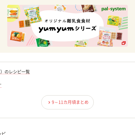
期）のレシピ一覧
す
9～11カ月頃まとめ
シピ