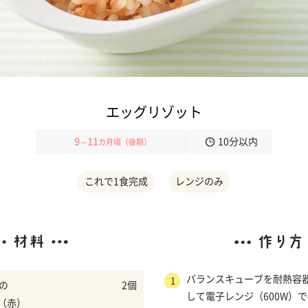
エッグリゾット
9
11
10分以内
～
カ月頃（後期）
これで1食完成
レンジのみ
バランスキューブを耐熱容
1
菜の
2個
して電子レンジ（600W）で
（赤）