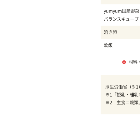
yumyum国産野
バランスキューブ
溶き卵
軟飯
材料
厚生労働省（※1
※1「授乳・離乳
※2 主食＝穀類