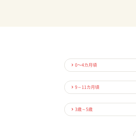
0〜4カ月頃
9～11カ月頃
3歳～5歳