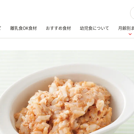
検
ピ
離乳食OK食材
おすすめ食材
幼児食について
月齢別