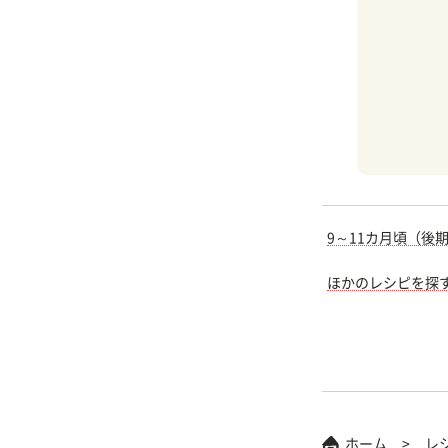
9～11カ月頃（後
ほかのレシピを探
ホーム
レ