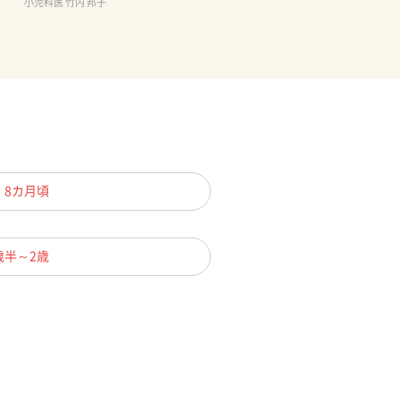
小児科医 竹内 邦子
、8カ月頃
歳半～2歳